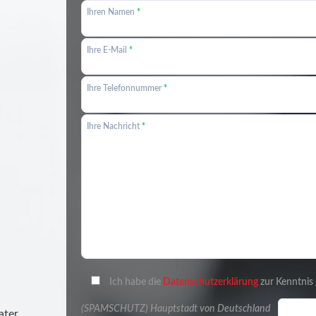
Ihren Namen
*
Ihre E-Mail
*
Ihre Telefonnummer
*
Ihre Nachricht
*
Ich habe die
Datenschutzerklärung
zur Kenntni
(SPAMSCHUTZ) Hauptstadt von Deutschland
ater