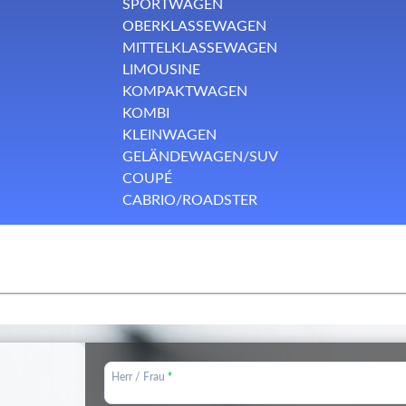
SPORTWAGEN
OBERKLASSEWAGEN
MITTELKLASSEWAGEN
LIMOUSINE
KOMPAKTWAGEN
KOMBI
KLEINWAGEN
GELÄNDEWAGEN/SUV
COUPÉ
CABRIO/ROADSTER
Herr / Frau
*